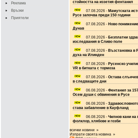
стойността на иззетия фентанил
Реклама
Връзки
07.08.2026 -
Мамутската ист
Русе започва преди 150 години
Приятели
07.08.2026 -
Ново понижение
Дунав
07.08.2026 -
Безплатни здра
изследвания в Сливо поле
07.08.2026 -
Възстановка в 
духа на Илинден
07.08.2026 -
Русенско учил
VR в битката с тормоза
07.08.2026 -
Остава слънчев
в следващите дни
06.08.2026 -
Фентанил за 157
Осем души с обвинения в Русе
06.08.2026 -
Здравословното
става забавление в Кауфланд
06.08.2026 -
Чилнов кани на 
фолклор, хлябове и гозби
всички новини »
Изпрати своята новина »