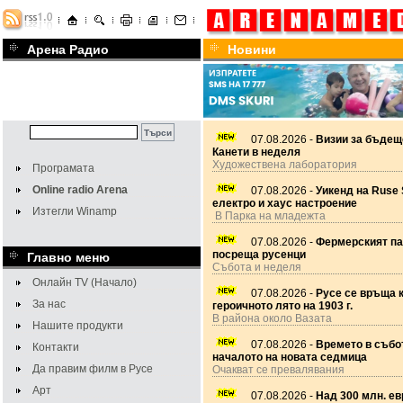
Арена Радио
Новини
07.08.2026 -
Визии за бъдещ
Канети в неделя
Художествена лаборатория
Програмата
Online radio Arena
07.08.2026 -
Уикенд на Ruse 
електро и хаус настроение
Изтегли Winamp
В Парка на младежта
07.08.2026 -
Фермерският па
посреща русенци
Главно меню
Събота и неделя
Онлайн TV (Начало)
07.08.2026 -
Русе се връща 
За нас
героичното лято на 1903 г.
В района около Вазата
Нашите продукти
07.08.2026 -
Времето в събот
Контакти
началото на новата седмица
Да правим филм в Русе
Очакват се превалявания
Арт
07.08.2026 -
Над 300 млн. ев