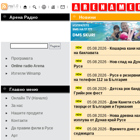
Арена Радио
Новини
05.08.2026 -
Кошарна кани н
на баклавата
Програмата
05.08.2026 -
Нов спад на Дун
Online radio Arena
Русе
Изтегли Winamp
05.08.2026 -
Русе е резервн
на телефон 112 за България
05.08.2026 -
Детска рок банд
Главно меню
Грийн рок фест
Онлайн TV (Начало)
05.08.2026 -
Дом Канети съб
За нас
творци от България и Германия
Нашите продукти
05.08.2026 -
Нова древна на
изплува от Дунав край Русе
Контакти
Да правим филм в Русе
05.08.2026 -
Времето днес и 
седмицата
Арт