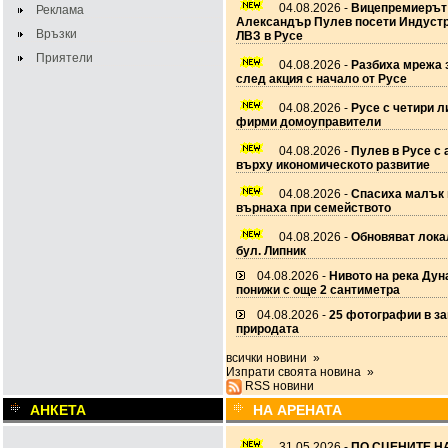
04.08.2026 -
Вицепремиерът
Реклама
Александър Пулев посети Индустр
Връзки
ЛВЗ в Русе
Приятели
04.08.2026 -
Разбиха мрежа 
след акция с начало от Русе
04.08.2026 -
Русе с четири 
фирми домоуправители
04.08.2026 -
Пулев в Русе с 
върху икономическото развитие
04.08.2026 -
Спасиха малък 
върнаха при семейството
04.08.2026 -
Обновяват лока
бул. Липник
04.08.2026 -
Нивото на река Дун
понижи с още 2 сантиметра
04.08.2026 -
25 фотографии в за
природата
всички новини »
Изпрати своята новина »
RSS новини
АНКЕТА
НА АРЕНАТА
31.05.2026 -
ПО СЦЕНИТЕ НА