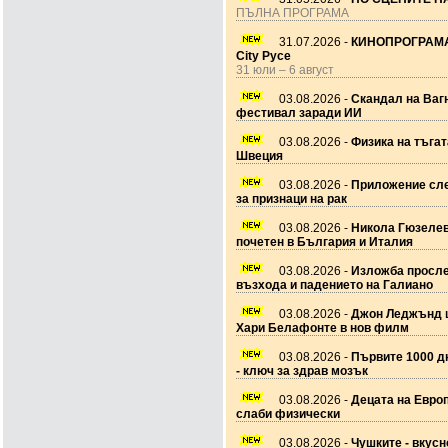
ПЪЛНА ПРОГРАМА
31.07.2026 -
КИНОПРОГРАМА
City Русе
31 юли – 6 август
03.08.2026 -
Скандал на Ваг
фестивал заради ИИ
03.08.2026 -
Физика на тъгат
Швеция
03.08.2026 -
Приложение сле
за признаци на рак
03.08.2026 -
Никола Гюзеле
почетен в България и Италия
03.08.2026 -
Изложба просл
възхода и падението на Галиано
03.08.2026 -
Джон Леджънд 
Хари Белафонте в нов филм
03.08.2026 -
Първите 1000 дн
- ключ за здрав мозък
03.08.2026 -
Децата на Европ
слаби физически
03.08.2026 -
Чушките - вкусн