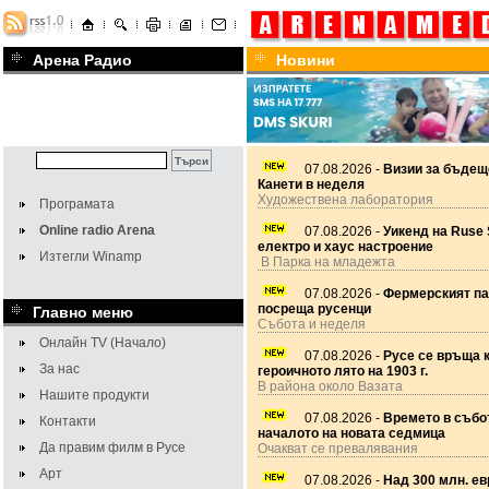
Арена Радио
Новини
07.08.2026 -
Визии за бъдещ
Канети в неделя
Художествена лаборатория
Програмата
Online radio Arena
07.08.2026 -
Уикенд на Ruse 
електро и хаус настроение
Изтегли Winamp
В Парка на младежта
07.08.2026 -
Фермерският па
посреща русенци
Главно меню
Събота и неделя
Онлайн TV (Начало)
07.08.2026 -
Русе се връща 
За нас
героичното лято на 1903 г.
В района около Вазата
Нашите продукти
07.08.2026 -
Времето в събот
Контакти
началото на новата седмица
Да правим филм в Русе
Очакват се превалявания
Арт
07.08.2026 -
Над 300 млн. ев