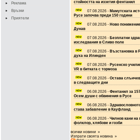
стойността на иззетия фентанил
Реклама
Връзки
07.08.2026 -
Мамутската ист
Русе започва преди 150 години
Приятели
07.08.2026 -
Ново понижение
Дунав
07.08.2026 -
Безплатни здра
изследвания в Сливо поле
07.08.2026 -
Възстановка в 
духа на Илинден
07.08.2026 -
Русенско учил
VR в битката с тормоза
07.08.2026 -
Остава слънчев
в следващите дни
06.08.2026 -
Фентанил за 157
Осем души с обвинения в Русе
06.08.2026 -
Здравословното
става забавление в Кауфланд
06.08.2026 -
Чилнов кани на 
фолклор, хлябове и гозби
всички новини »
Изпрати своята новина »