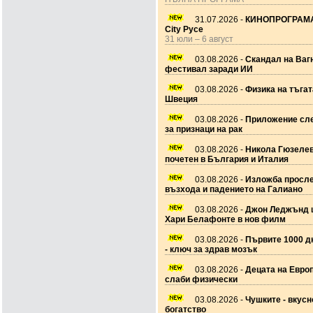
31.07.2026 -
КИНОПРОГРАМА
City Русе
31 юли – 6 август
03.08.2026 -
Скандал на Ваг
фестивал заради ИИ
03.08.2026 -
Физика на тъгат
Швеция
03.08.2026 -
Приложение сле
за признаци на рак
03.08.2026 -
Никола Гюзеле
почетен в България и Италия
03.08.2026 -
Изложба просл
възхода и падението на Галиано
03.08.2026 -
Джон Леджънд 
Хари Белафонте в нов филм
03.08.2026 -
Първите 1000 дн
- ключ за здрав мозък
03.08.2026 -
Децата на Европ
слаби физически
03.08.2026 -
Чушките - вкусн
богатство