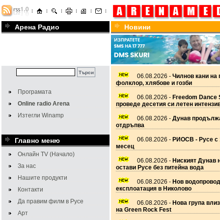
Арена Радио
Новини
06.08.2026 -
Чилнов кани на 
фолклор, хлябове и гозби
Програмата
06.08.2026 -
Freedom Dance 
Online radio Arena
проведе десетия си летен интензи
Изтегли Winamp
06.08.2026 -
Дунав продължа
отдръпва
06.08.2026 -
РИОСВ - Русе с 
Главно меню
месец
Онлайн TV (Начало)
06.08.2026 -
Ниският Дунав 
За нас
остави Русе без питейна вода
Нашите продукти
06.08.2026 -
Нов водопровод
експлоатация в Николово
Контакти
Да правим филм в Русе
06.08.2026 -
Нова група вли
на Green Rock Fest
Арт