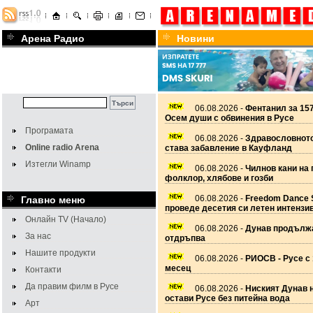
Арена Радио
Новини
06.08.2026 -
Фентанил за 157
Осем души с обвинения в Русе
Програмата
06.08.2026 -
Здравословното
Online radio Arena
става забавление в Кауфланд
Изтегли Winamp
06.08.2026 -
Чилнов кани на 
фолклор, хлябове и гозби
06.08.2026 -
Freedom Dance 
Главно меню
проведе десетия си летен интензи
Онлайн TV (Начало)
06.08.2026 -
Дунав продължа
За нас
отдръпва
Нашите продукти
06.08.2026 -
РИОСВ - Русе с 
месец
Контакти
Да правим филм в Русе
06.08.2026 -
Ниският Дунав 
остави Русе без питейна вода
Арт