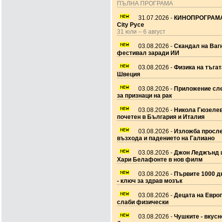
ПЪЛНА ПРОГРАМА
31.07.2026 -
КИНОПРОГРАМА
City Русе
31 юли – 6 август
03.08.2026 -
Скандал на Ваг
фестивал заради ИИ
03.08.2026 -
Физика на тъгат
Швеция
03.08.2026 -
Приложение сле
за признаци на рак
03.08.2026 -
Никола Гюзеле
почетен в България и Италия
03.08.2026 -
Изложба просл
възхода и падението на Галиано
03.08.2026 -
Джон Леджънд 
Хари Белафонте в нов филм
03.08.2026 -
Първите 1000 дн
- ключ за здрав мозък
03.08.2026 -
Децата на Европ
слаби физически
03.08.2026 -
Чушките - вкусн