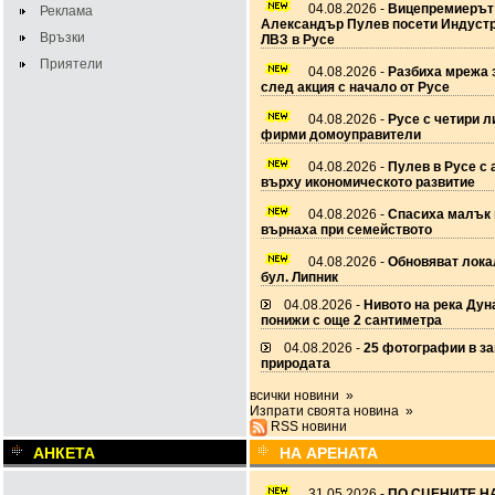
04.08.2026 -
Вицепремиерът
Реклама
Александър Пулев посети Индустр
Връзки
ЛВЗ в Русе
Приятели
04.08.2026 -
Разбиха мрежа 
след акция с начало от Русе
04.08.2026 -
Русе с четири 
фирми домоуправители
04.08.2026 -
Пулев в Русе с 
върху икономическото развитие
04.08.2026 -
Спасиха малък 
върнаха при семейството
04.08.2026 -
Обновяват лока
бул. Липник
04.08.2026 -
Нивото на река Дун
понижи с още 2 сантиметра
04.08.2026 -
25 фотографии в за
природата
всички новини »
Изпрати своята новина »
RSS новини
АНКЕТА
НА АРЕНАТА
31.05.2026 -
ПО СЦЕНИТЕ НА