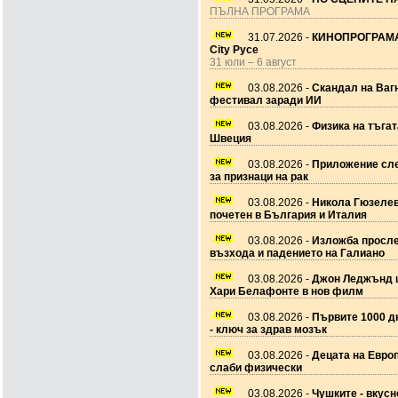
ПЪЛНА ПРОГРАМА
31.07.2026 -
КИНОПРОГРАМА
City Русе
31 юли – 6 август
03.08.2026 -
Скандал на Ваг
фестивал заради ИИ
03.08.2026 -
Физика на тъгат
Швеция
03.08.2026 -
Приложение сле
за признаци на рак
03.08.2026 -
Никола Гюзеле
почетен в България и Италия
03.08.2026 -
Изложба просл
възхода и падението на Галиано
03.08.2026 -
Джон Леджънд 
Хари Белафонте в нов филм
03.08.2026 -
Първите 1000 дн
- ключ за здрав мозък
03.08.2026 -
Децата на Европ
слаби физически
03.08.2026 -
Чушките - вкусн