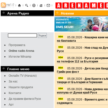
Арена Радио
Новини
05.08.2026 -
Кошарна кани н
на баклавата
Програмата
05.08.2026 -
Нов спад на Дун
Online radio Arena
Русе
Изтегли Winamp
05.08.2026 -
Русе е резервн
на телефон 112 за България
05.08.2026 -
Детска рок банд
Главно меню
Грийн рок фест
Онлайн TV (Начало)
05.08.2026 -
Дом Канети съб
За нас
творци от България и Германия
Нашите продукти
05.08.2026 -
Нова древна на
изплува от Дунав край Русе
Контакти
Да правим филм в Русе
05.08.2026 -
Времето днес и 
седмицата
Арт