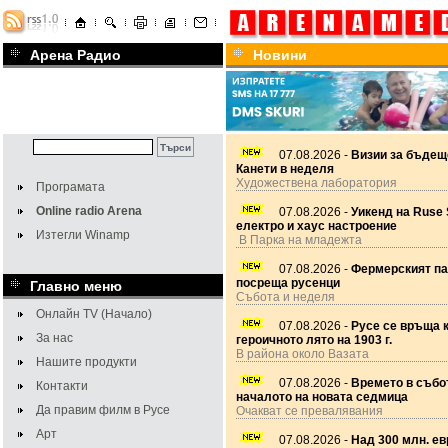
Арена Радио
Новини
07.08.2026 -
Визии за бъдещ
Канети в неделя
Художествена лаборатория
Програмата
Online radio Arena
07.08.2026 -
Уикенд на Ruse 
електро и хаус настроение
Изтегли Winamp
В Парка на младежта
07.08.2026 -
Фермерският па
посреща русенци
Главно меню
Събота и неделя
Онлайн TV (Начало)
07.08.2026 -
Русе се връща 
За нас
героичното лято на 1903 г.
В района около Вазата
Нашите продукти
07.08.2026 -
Времето в събот
Контакти
началото на новата седмица
Да правим филм в Русе
Очакват се превалявания
Арт
07.08.2026 -
Над 300 млн. ев