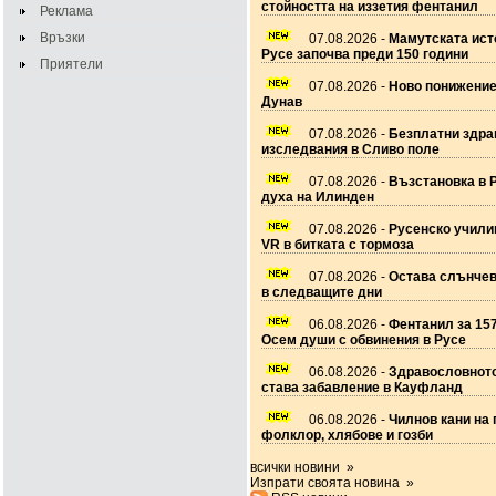
стойността на иззетия фентанил
Реклама
Връзки
07.08.2026 -
Мамутската ист
Русе започва преди 150 години
Приятели
07.08.2026 -
Ново понижение
Дунав
07.08.2026 -
Безплатни здра
изследвания в Сливо поле
07.08.2026 -
Възстановка в 
духа на Илинден
07.08.2026 -
Русенско учил
VR в битката с тормоза
07.08.2026 -
Остава слънчев
в следващите дни
06.08.2026 -
Фентанил за 157
Осем души с обвинения в Русе
06.08.2026 -
Здравословното
става забавление в Кауфланд
06.08.2026 -
Чилнов кани на 
фолклор, хлябове и гозби
всички новини »
Изпрати своята новина »