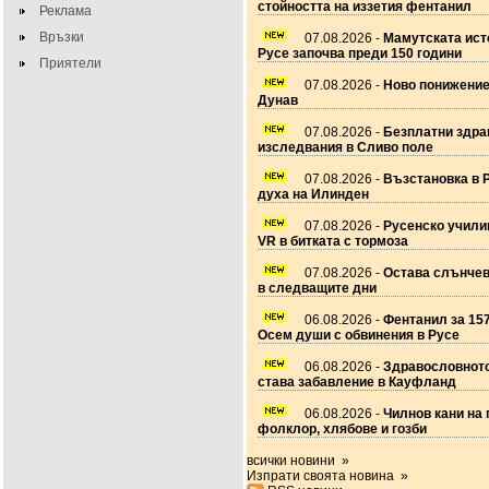
стойността на иззетия фентанил
Реклама
Връзки
07.08.2026 -
Мамутската ист
Русе започва преди 150 години
Приятели
07.08.2026 -
Ново понижение
Дунав
07.08.2026 -
Безплатни здра
изследвания в Сливо поле
07.08.2026 -
Възстановка в 
духа на Илинден
07.08.2026 -
Русенско учил
VR в битката с тормоза
07.08.2026 -
Остава слънчев
в следващите дни
06.08.2026 -
Фентанил за 157
Осем души с обвинения в Русе
06.08.2026 -
Здравословното
става забавление в Кауфланд
06.08.2026 -
Чилнов кани на 
фолклор, хлябове и гозби
всички новини »
Изпрати своята новина »