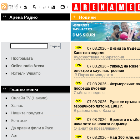
Арена Радио
Новини
07.08.2026 -
Визии за бъдещ
Канети в неделя
Художествена лаборатория
Програмата
Online radio Arena
07.08.2026 -
Уикенд на Ruse 
електро и хаус настроение
Изтегли Winamp
В Парка на младежта
07.08.2026 -
Фермерският па
посреща русенци
Главно меню
Събота и неделя
Онлайн TV (Начало)
07.08.2026 -
Русе се връща 
За нас
героичното лято на 1903 г.
В района около Вазата
Нашите продукти
07.08.2026 -
Времето в събот
Контакти
началото на новата седмица
Да правим филм в Русе
Очакват се превалявания
Арт
07.08.2026 -
Над 300 млн. ев