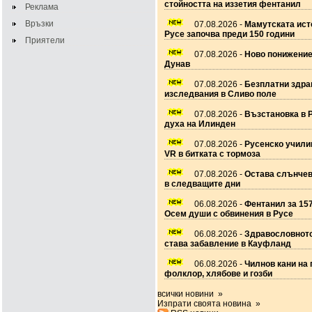
стойността на иззетия фентанил
Реклама
Връзки
07.08.2026 -
Мамутската ист
Русе започва преди 150 години
Приятели
07.08.2026 -
Ново понижение
Дунав
07.08.2026 -
Безплатни здра
изследвания в Сливо поле
07.08.2026 -
Възстановка в 
духа на Илинден
07.08.2026 -
Русенско учил
VR в битката с тормоза
07.08.2026 -
Остава слънчев
в следващите дни
06.08.2026 -
Фентанил за 157
Осем души с обвинения в Русе
06.08.2026 -
Здравословното
става забавление в Кауфланд
06.08.2026 -
Чилнов кани на 
фолклор, хлябове и гозби
всички новини »
Изпрати своята новина »