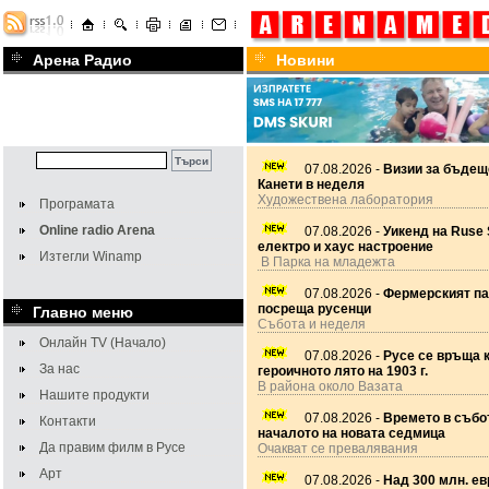
Арена Радио
Новини
07.08.2026 -
Визии за бъдещ
Канети в неделя
Художествена лаборатория
Програмата
Online radio Arena
07.08.2026 -
Уикенд на Ruse 
електро и хаус настроение
Изтегли Winamp
В Парка на младежта
07.08.2026 -
Фермерският па
посреща русенци
Главно меню
Събота и неделя
Онлайн TV (Начало)
07.08.2026 -
Русе се връща 
За нас
героичното лято на 1903 г.
В района около Вазата
Нашите продукти
07.08.2026 -
Времето в събот
Контакти
началото на новата седмица
Да правим филм в Русе
Очакват се превалявания
Арт
07.08.2026 -
Над 300 млн. ев