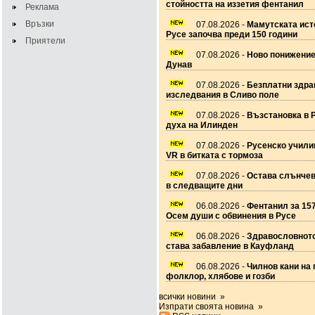
стойността на иззетия фентанил
Реклама
Връзки
07.08.2026 -
Мамутската ист
Русе започва преди 150 години
Приятели
07.08.2026 -
Ново понижение
Дунав
07.08.2026 -
Безплатни здра
изследвания в Сливо поле
07.08.2026 -
Възстановка в 
духа на Илинден
07.08.2026 -
Русенско учил
VR в битката с тормоза
07.08.2026 -
Остава слънчев
в следващите дни
06.08.2026 -
Фентанил за 157
Осем души с обвинения в Русе
06.08.2026 -
Здравословното
става забавление в Кауфланд
06.08.2026 -
Чилнов кани на 
фолклор, хлябове и гозби
всички новини »
Изпрати своята новина »