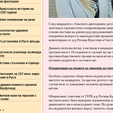
тия фентанил
Мамутската история на
 150 години
Ново понижение на река
След инцидента с блъснато двегодишно дете 
започнаха едномесечна специализирана акция
Безплатни здравни
отново постави на дневен ред предложенията
о поле
ежедневен контрол и законодателни промени
коментирани от д-р Росица Кръстева и Све
Възстановка в Русе връща
Двамата непълнолетни, участвали в инцидент
тротинетката е 16-годишен и случаят му ще 
Русенско училище въвежда
оза
противообществените прояви на малолетни и 
неговите родители е съставен акт.
Остава слънчево и горещо
Ограничаване на правото на движение на тро
ентанил за 157 млн. евро:
Особено сериозно обществено недоволство п
ния в Русе
мястото на инцидента. За щастие детето е пр
случая вече се извършват засилени проверки 
Здравословното хранене
актове.
 Кауфланд
илнов кани на празник с
Общинският съветник от ГЕРБ д-р Росица Кр
 гозби
местната власт бяха въведени ограничения з
движението им в пешеходните зони. По думит
последователен контрол върху тяхното спазв
а »