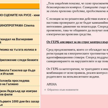
„Този инцидент показва, че само приеманет
безкомпромисен контрол. Санкциите също т
за скъпи превозни средства, предоставени 
ПО СЦЕНИТЕ НА РУСЕ - юни
С позиция за по-решителни действия излезе
настоява проверките да не бъдат кампанийни
КИНОПРОГРАМА Cinema
интензивно движение на пешеходци. Според 
променено, така че общините да получат по
електрически превозни средства.
Скандал на Вагнеровия
От ГЕРБ апелират за по-строг контрол въ
И
Сред предложенията, които се обсъждат на н
изика на тъгата излиза в
регистрация на електрическите тротинетки 
идентификационни стикери. Според поддръжн
Приложение следи бенките
санкционирането на нарушителите и ще пови
От ГЕРБ са категорични, че трагедиите и ин
Никола Гюзелев ще бъде
комбинация от ясни правила, реален контрол 
 и Италия
родителите на непълнолетните водачи.
Изложба проследява
о на Галиано
АРЕНА
« Обратно към новините
Джон Леджънд ще изиграе
нов филм
ървите 1000 дни без захар
ък