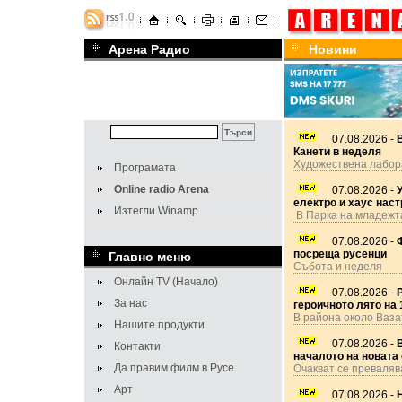
Арена Радио
Новини
07.08.2026 -
Канети в неделя
Художествена лабор
Програмата
Online radio Arena
07.08.2026 -
У
електро и хаус нас
Изтегли Winamp
В Парка на младежт
07.08.2026 -
посреща русенци
Главно меню
Събота и неделя
Онлайн TV (Начало)
07.08.2026 -
За нас
героичното лято на 1
В района около Ваза
Нашите продукти
07.08.2026 -
В
Контакти
началото на новата
Да правим филм в Русе
Очакват се преваляв
Арт
07.08.2026 -
Н