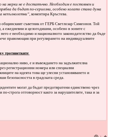
о на мерки не е достатъчно. Необходим е постоянен и
рябва да бъдат по-сериозни, особено когато става дума
на непълнолетни“
, коментира Кръстева.
 и общинският съветник от ГЕРБ Светлозар Симеонов. Той
, а ежедневни и целогодишни, особено в зоните с
него е необходимо и националното законодателство да бъде
вече правомощия при регулирането на индивидуалните
рху тротинетките
ационално ниво, е и въвеждането на задължителна
чрез регистрационни номера или специални
иците на идеята това ще улесни установяването и
ши безопасността в градската среда.
цидентите могат да бъдат предотвратени единствено чрез
и по-строга отговорност както за нарушителите, така и за