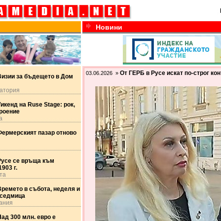
Новини
От ГЕРБ в Русе искат по-строг ко
03.06.2026 »
Визии за бъдещето в Дом
атория
икенд на Ruse Stage: рок,
троение
а
Фермерският пазар отново
Русе се връща към
903 г.
та
ремето в събота, неделя и
 седмица
ания
ад 300 млн. евро е