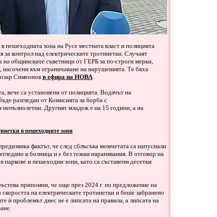
в пешеходната зона на Русе местната власт и полицията
 за контрол над електрическите тротинетки. Случаят
 на общинските съветници от ГЕРБ за по-строги мерки,
, насочени към ограничаване на нарушенията. Те бяха
тлозар Симеонов
в ефира на НОВА
.
а, вече са установени от полицията. Водачът на
бъде разгледан от Комисията за борба с
непълнолетни. Другият младеж е на 15 години, а на
тинетки в пешеходните зони
редизвика фактът, че след сблъсъка момчетата са напуснали
егледано в болница и е без тежки наранявания. В отговор на
в паркове и пешеходни зони, като са съставени десетки
ъстева припомни, че още през 2024 г. по предложение на
а скоростта на електрическите тротинетки и беше забранено
е ѝ проблемът днес не е липсата на правила, а липсата на
ане.