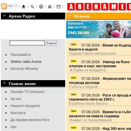
Арена Радио
Новини
07.08.2026 -
Визии за бъдещ
Канети в неделя
Художествена лаборатория
Програмата
Online radio Arena
07.08.2026 -
Уикенд на Ruse 
електро и хаус настроение
Изтегли Winamp
В Парка на младежта
07.08.2026 -
Фермерският па
посреща русенци
Главно меню
Събота и неделя
Онлайн TV (Начало)
07.08.2026 -
Русе се връща 
За нас
героичното лято на 1903 г.
В района около Вазата
Нашите продукти
07.08.2026 -
Времето в събот
Контакти
началото на новата седмица
Да правим филм в Русе
Очакват се превалявания
Арт
07.08.2026 -
Над 300 млн. ев