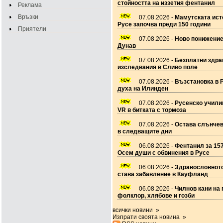
стойността на иззетия фентанил
Реклама
Връзки
07.08.2026 -
Мамутската ист
Русе започва преди 150 години
Приятели
07.08.2026 -
Ново понижение
Дунав
07.08.2026 -
Безплатни здра
изследвания в Сливо поле
07.08.2026 -
Възстановка в 
духа на Илинден
07.08.2026 -
Русенско учил
VR в битката с тормоза
07.08.2026 -
Остава слънчев
в следващите дни
06.08.2026 -
Фентанил за 157
Осем души с обвинения в Русе
06.08.2026 -
Здравословното
става забавление в Кауфланд
06.08.2026 -
Чилнов кани на 
фолклор, хлябове и гозби
всички новини »
Изпрати своята новина »