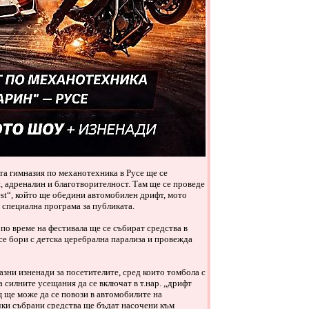
а гимназия по механотехника в Русе ще се
, адреналин и благотворителност. Там ще се проведе
est“, който ще обедини автомобилен дрифт, мото
 специална програма за публиката.
по време на фестивала ще се събират средства в
се бори с детска церебрална парализа и провежда
зни изненади за посетителите, сред които томбола с
 силните усещания да се включат в т.нар. „дрифт
 ще може да се повози в автомобилите на
чки събрани средства ще бъдат насочени към