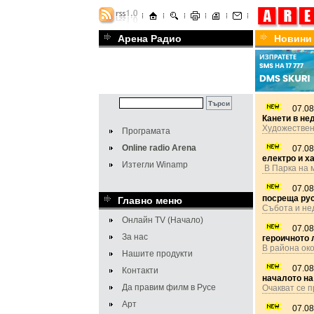
Арена Радио
Новини
07.08
Канети в не
Художествен
Програмата
Online radio Arena
07.08
електро и х
Изтегли Winamp
В Парка на 
07.08
посреща ру
Главно меню
Събота и не
Онлайн TV (Начало)
07.08
За нас
героичното л
В района ок
Нашите продукти
07.08
Контакти
началото на
Да правим филм в Русе
Очакват се 
Арт
07.08