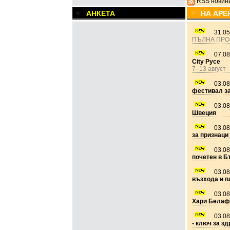
RSS новин
АНКЕТА
НА АРЕ
31.05
ПЪЛНА ПРО
07.08
City Русе
7–13 август
03.08
фестивал з
03.08
Швеция
03.08
за признаци 
03.08
почетен в Б
03.08
възхода и п
03.08
Хари Белаф
03.08
- ключ за з