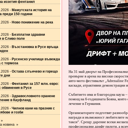
на иззетия фентанил
.2026 -
Мамутската история на
а преди 150 години
.2026 -
Ново понижение на река
.2026 -
Безплатни здравни
 в Сливо поле
.2026 -
Възстановка в Русе връща
инден
.2026 -
Русенско училище въвежда
а с тормоза
.2026 -
Остава слънчево и горещо
На 31 май дворът на Професионалнат
те дни
превърне в арена на високи скорости
авто-мото фестивалът „Adrenaline F
.2026 -
Фентанил за 157 млн. евро:
каскади, атрактивни демонстрации и
 обвинения в Русе
Събитието има и благородна кауза – 
.2026 -
Здравословното хранене
помощ на 6-годишната Бояна, която 
ление в Кауфланд
лечение в Германия.
.2026 -
Чилнов кани на празник с
ябове и гозби
Организаторите подготвят разнообра
награди и възможност любителите на
 »
такси“. Срещу дарение всеки желаещ
а новина »
професионални дрифт пилоти, а вси