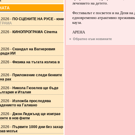
и
лечението на детето.
НАТА
Фестивалът е посветен и на Деня на 
едновременно атрактивно преживява
.2026 -
ПО СЦЕНИТЕ НА РУСЕ - юни
кауза.
ГРАМА
.2026 -
КИНОПРОГРАМА Cinema
АРЕНА
« Обратно към новините
.2026 -
Скандал на Вагнеровия
аради ИИ
.2026 -
Физика на тъгата излиза в
.2026 -
Приложение следи бенките
на рак
.2026 -
Никола Гюзелев ще бъде
ългария и Италия
.2026 -
Изложба проследява
адението на Галиано
.2026 -
Джон Леджънд ще изиграе
онте в нов филм
.2026 -
Първите 1000 дни без захар
драв мозък