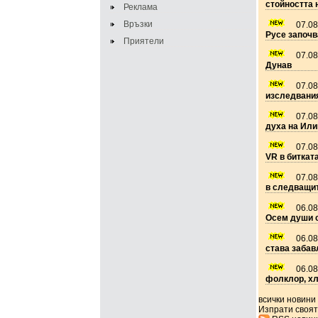
стойността 
Реклама
Връзки
07.08
Русе започв
Приятели
07.08
Дунав
07.08
изследвания
07.08
духа на Ил
07.08
VR в биткат
07.08
в следващи
06.08
Осем души с
06.08
става забав
06.08
фолклор, хл
всички новини
Изпрати своят