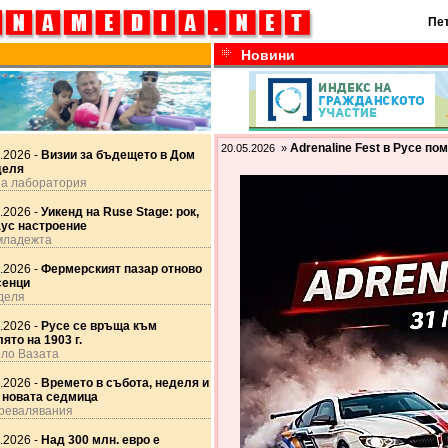
Пет
Новини
Adrenaline Fest в Русе по
20.05.2026 »
.2026 -
Визии за бъдещето в Дом
деля
а лаборатория
.2026 -
Уикенд на Ruse Stage: рок,
аус настроение
младежта
.2026 -
Фермерският пазар отново
сенци
деля
.2026 -
Русе се връща към
ято на 1903 г.
оло Вазата
.2026 -
Времето в събота, неделя и
 новата седмица
превалявания
.2026 -
Над 300 млн. евро е