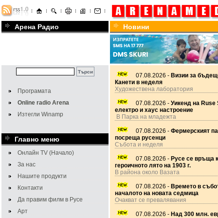
Арена Радио
Новини
07.08.2026 -
Визии за бъдещ
Канети в неделя
Художествена лаборатория
Програмата
Online radio Arena
07.08.2026 -
Уикенд на Ruse 
електро и хаус настроение
Изтегли Winamp
В Парка на младежта
07.08.2026 -
Фермерският па
посреща русенци
Главно меню
Събота и неделя
Онлайн TV (Начало)
07.08.2026 -
Русе се връща 
За нас
героичното лято на 1903 г.
В района около Вазата
Нашите продукти
07.08.2026 -
Времето в събот
Контакти
началото на новата седмица
Да правим филм в Русе
Очакват се превалявания
Арт
07.08.2026 -
Над 300 млн. ев