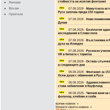
стойността на иззетия фентанил
Реклама
Връзки
07.08.2026 -
Мамутската ист
Русе започва преди 150 години
Приятели
07.08.2026 -
Ново понижение
Дунав
07.08.2026 -
Безплатни здра
изследвания в Сливо поле
07.08.2026 -
Възстановка в 
духа на Илинден
07.08.2026 -
Русенско учил
VR в битката с тормоза
07.08.2026 -
Остава слънчев
в следващите дни
06.08.2026 -
Фентанил за 157
Осем души с обвинения в Русе
06.08.2026 -
Здравословното
става забавление в Кауфланд
06.08.2026 -
Чилнов кани на 
фолклор, хлябове и гозби
всички новини »
Изпрати своята новина »