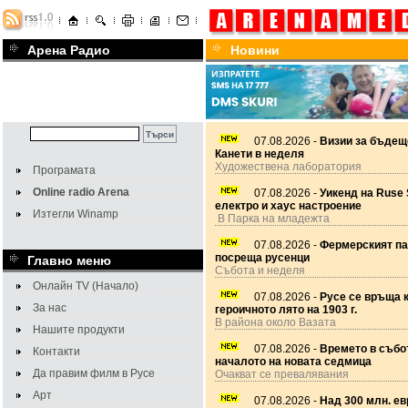
Арена Радио
Новини
07.08.2026 -
Визии за бъдещ
Канети в неделя
Художествена лаборатория
Програмата
Online radio Arena
07.08.2026 -
Уикенд на Ruse 
електро и хаус настроение
Изтегли Winamp
В Парка на младежта
07.08.2026 -
Фермерският па
посреща русенци
Главно меню
Събота и неделя
Онлайн TV (Начало)
07.08.2026 -
Русе се връща 
За нас
героичното лято на 1903 г.
В района около Вазата
Нашите продукти
07.08.2026 -
Времето в събот
Контакти
началото на новата седмица
Да правим филм в Русе
Очакват се превалявания
Арт
07.08.2026 -
Над 300 млн. ев