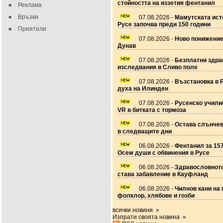
стойността на иззетия фентанил
Реклама
Връзки
07.08.2026 -
Мамутската ист
Русе започва преди 150 години
Приятели
07.08.2026 -
Ново понижение
Дунав
07.08.2026 -
Безплатни здра
изследвания в Сливо поле
07.08.2026 -
Възстановка в 
духа на Илинден
07.08.2026 -
Русенско учил
VR в битката с тормоза
07.08.2026 -
Остава слънчев
в следващите дни
06.08.2026 -
Фентанил за 157
Осем души с обвинения в Русе
06.08.2026 -
Здравословното
става забавление в Кауфланд
06.08.2026 -
Чилнов кани на 
фолклор, хлябове и гозби
всички новини »
Изпрати своята новина »