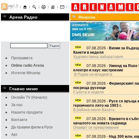
Арена Радио
Новини
07.08.2026 -
Визии за бъдещ
Канети в неделя
Художествена лаборатория
Програмата
Online radio Arena
07.08.2026 -
Уикенд на Ruse 
електро и хаус настроение
Изтегли Winamp
В Парка на младежта
07.08.2026 -
Фермерският па
посреща русенци
Главно меню
Събота и неделя
Онлайн TV (Начало)
07.08.2026 -
Русе се връща 
За нас
героичното лято на 1903 г.
В района около Вазата
Нашите продукти
07.08.2026 -
Времето в събот
Контакти
началото на новата седмица
Да правим филм в Русе
Очакват се превалявания
Арт
07.08.2026 -
Над 300 млн. ев