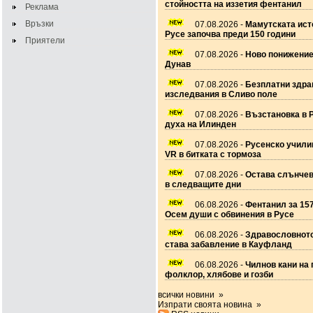
стойността на иззетия фентанил
Реклама
Връзки
07.08.2026 -
Мамутската ист
Русе започва преди 150 години
Приятели
07.08.2026 -
Ново понижение
Дунав
07.08.2026 -
Безплатни здра
изследвания в Сливо поле
07.08.2026 -
Възстановка в 
духа на Илинден
07.08.2026 -
Русенско учил
VR в битката с тормоза
07.08.2026 -
Остава слънчев
в следващите дни
06.08.2026 -
Фентанил за 157
Осем души с обвинения в Русе
06.08.2026 -
Здравословното
става забавление в Кауфланд
06.08.2026 -
Чилнов кани на 
фолклор, хлябове и гозби
всички новини »
Изпрати своята новина »