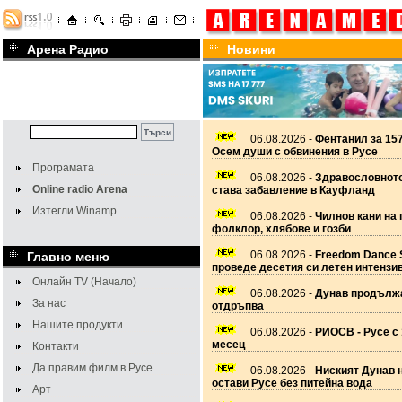
Арена Радио
Новини
06.08.2026 -
Фентанил за 157
Осем души с обвинения в Русе
Програмата
06.08.2026 -
Здравословното
Online radio Arena
става забавление в Кауфланд
Изтегли Winamp
06.08.2026 -
Чилнов кани на 
фолклор, хлябове и гозби
06.08.2026 -
Freedom Dance 
Главно меню
проведе десетия си летен интензи
Онлайн TV (Начало)
06.08.2026 -
Дунав продължа
За нас
отдръпва
Нашите продукти
06.08.2026 -
РИОСВ - Русе с 
месец
Контакти
Да правим филм в Русе
06.08.2026 -
Ниският Дунав 
остави Русе без питейна вода
Арт