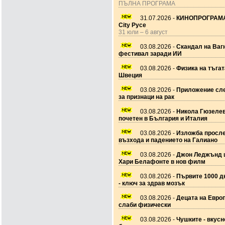
ПЪЛНА ПРОГРАМА
31.07.2026 -
КИНОПРОГРАМА
City Русе
31 юли – 6 август
03.08.2026 -
Скандал на Ваг
фестивал заради ИИ
03.08.2026 -
Физика на тъгат
Швеция
03.08.2026 -
Приложение сле
за признаци на рак
03.08.2026 -
Никола Гюзеле
почетен в България и Италия
03.08.2026 -
Изложба просл
възхода и падението на Галиано
03.08.2026 -
Джон Леджънд 
Хари Белафонте в нов филм
03.08.2026 -
Първите 1000 дн
- ключ за здрав мозък
03.08.2026 -
Децата на Европ
слаби физически
03.08.2026 -
Чушките - вкусн