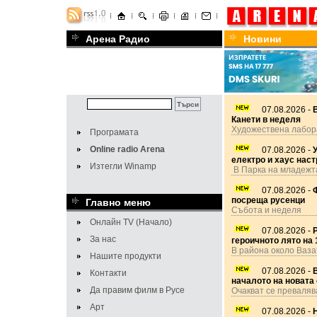
Арена Радио
Новини
07.08.2026 -
Канети в неделя
Художествена лабор
Програмата
Online radio Arena
07.08.2026 -
У
електро и хаус нас
Изтегли Winamp
В Парка на младежт
07.08.2026 -
посреща русенци
Главно меню
Събота и неделя
Онлайн TV (Начало)
07.08.2026 -
За нас
героичното лято на 1
В района около Ваза
Нашите продукти
07.08.2026 -
В
Контакти
началото на новата
Да правим филм в Русе
Очакват се преваляв
Арт
07.08.2026 -
Н