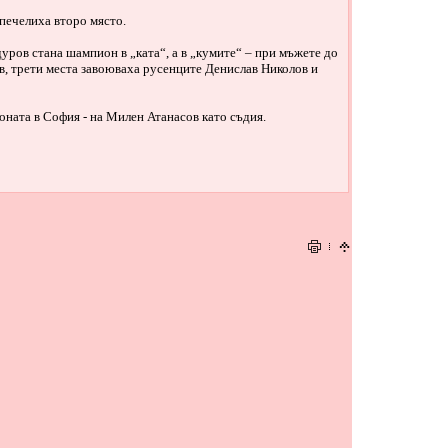
печелиха второ място.
ров стана шампион в „ката“, а в „кумите“ – при мъжете до
в, трети места завоюваха русенците Денислав Николов и
ната в София - на Милен Атанасов като съдия.