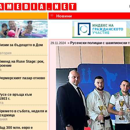
Новини
Русенски полицаи с шампионски т
29.11.2024 »
Визии за бъдещето в Дом
атория
икенд на Ruse Stage: рок,
троение
а
Фермерският пазар отново
Русе се връща към
903 г.
та
ремето в събота, неделя и
 седмица
ания
ад 300 млн. евро е