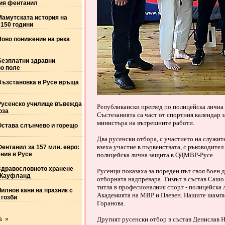
тия фентанил
Мамутската история на
 150 години
Ново понижение на река
Безплатни здравни
о поле
Възстановка в Русе връща
Русенско училище въвежда
Републикански преглед по полицейска лична 
оза
Състезанията са част от спортния календар 
министъра на вътрешните работи.
Остава слънчево и горещо
Два русенски отбора, с участието на служит
взеха участие в първенствата, с ръководител
ентанил за 157 млн. евро:
ния в Русе
полицейска лична защита в ОДМВР-Русе.
Здравословното хранене
Русенци показаха за пореден път своя боен д
 Кауфланд
отборната надпревара. Тимът в състав Сашо
титла в професионалния спорт - полицейска л
илнов кани на празник с
Академията на МВР и Плевен. Нашите шампи
 гозби
Горанова.
а »
Другият русенски отбор в състав Денислав Н