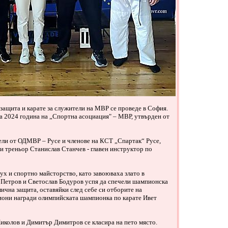
защита и карате за служители на МВР се проведе в София.
за 2024 година на „Спортна асоциация" – МВР, утвърден от
ели от ОДМВР – Русе и членове на КСТ „Спартак“ Русе,
 и треньор Станислав Станчев - главен инструктор по
ух и спортно майсторство, като завоюваха злато в
 Петров и Светослав Бодуров успя да спечели шампионска
ична защита, оставяйки след себе си отборите на
они награди олимпийската шампионка по карате Ивет
иколов и Димитър Димитров се класира на пето място.