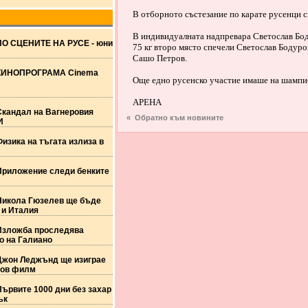
В отборното състезание по карате русенци с
В индивидуалната надпревара Светослав Боду
ПО СЦЕНИТЕ НА РУСЕ - юни
75 кг второ място спечели Светослав Бодуро
Сашо Петров.
КИНОПРОГРАМА Cinema
Още едно русенско участие имаше на шампио
АРЕНА
Скандал на Вагнеровия
« Обратно към новините
И
изика на тъгата излиза в
Приложение следи бенките
Никола Гюзелев ще бъде
 и Италия
Изложба проследява
о на Галиано
Джон Леджънд ще изиграе
нов филм
ървите 1000 дни без захар
ък