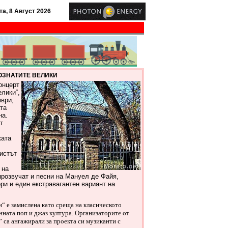
а, 8 Август 2026
ПОЗНАТИТЕ ВЕЛИКИ
онцерт
лики“,
мври,
ата
на.
т
ката
истът
 на
розвучат и песни на Мануел де Файя,
ори и един екстравагантен вариант на
“ е замислена като среща на класическото
нната поп и джаз култура. Организаторите от
са ангажирали за проекта си музиканти с