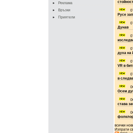
стойност
Реклама
Връзки
0
Русе зап
Приятели
0
Дунав
0
изследв
0
духа на
0
VR в бит
0
в следв
0
Осем ду
0
става з
0
фолклор,
всички но
Изпрати с