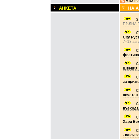
RSS но
АНКЕТА
НА 
3
ПЪЛНА 
0
City Рус
7–13 авг
0
фестива
0
Швеция
0
за призн
0
почетен 
0
възхода
0
Хари Бе
0
- ключ з