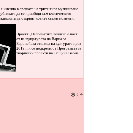
 е именно в срещата на трите типа музициране –
 публиката да се приобщи към класическото
радицията да открият новите свежи моменти.
Проект „Непознатите велики“ е част
от кандидатурата на Варна за
Европейска столица на културата през
2019 г. и се подкрепя от Програмата за
творчески проекти на Община Варна.