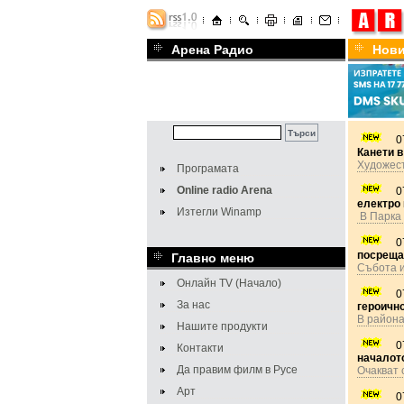
Арена Радио
Нов
0
Канети в
Художес
Програмата
Online radio Arena
0
електро 
Изтегли Winamp
В Парка
0
посреща
Главно меню
Събота 
Онлайн TV (Начало)
0
За нас
героично
В района
Нашите продукти
0
Контакти
началот
Да правим филм в Русе
Очакват 
Арт
0