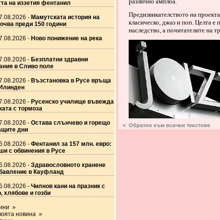
различно амплоа.
та на иззетия фентанил
Предизвикателството на проекта
7.08.2026 -
Мамутската история на
класическо, джаз и поп. Целта е
очва преди 150 години
наследство, а почитателите на т
7.08.2026 -
Ново понижение на река
7.08.2026 -
Безплатни здравни
ания в Сливо поле
7.08.2026 -
Възстановка в Русе връща
 Илинден
7.08.2026 -
Русенско училище въвежда
ката с тормоза
7.08.2026 -
Остава слънчево и горещо
« Обратно към всички текстове
ащите дни
6.08.2026 -
Фентанил за 157 млн. евро:
ши с обвинения в Русе
6.08.2026 -
Здравословното хранене
абавление в Кауфланд
6.08.2026 -
Чилнов кани на празник с
 хлябове и гозби
вини »
воята новина »