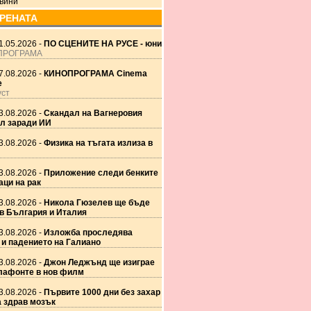
вини
АРЕНАТА
1.05.2026 -
ПО СЦЕНИТЕ НА РУСЕ - юни
ПРОГРАМА
7.08.2026 -
КИНОПРОГРАМА Cinema
е
уст
3.08.2026 -
Скандал на Вагнеровия
л заради ИИ
3.08.2026 -
Физика на тъгата излиза в
3.08.2026 -
Приложение следи бенките
аци на рак
3.08.2026 -
Никола Гюзелев ще бъде
в България и Италия
3.08.2026 -
Изложба проследява
 и падението на Галиано
3.08.2026 -
Джон Леджънд ще изиграе
лафонте в нов филм
3.08.2026 -
Първите 1000 дни без захар
а здрав мозък