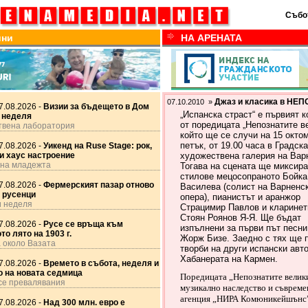
Събот
ини
НА АРЕНАТА
Джаз и класика в НЕ
07.10.2010 »
7.08.2026 -
Визии за бъдещето в Дом
„
Испанска страст“ е първият к
 неделя
от поредицата „Непознатите ве
твена лаборатория
който ще се случи на 15 окто
петък, от 19.00 часа в Градск
7.08.2026 -
Уикенд на Ruse Stage: рок,
и хаус настроение
художествена галерия на Вар
 на младежта
Тогава на сцената ще миксира
стилове мецосопраното Бойка
7.08.2026 -
Фермерският пазар отново
Василева (солист на Варненс
 русенци
опера), пианистът и аранжор
и неделя
Страцимир Павлов и кларинет
Стоян Роянов Я-Я. Ще бъдат
7.08.2026 -
Русе се връща към
изпълнени за първи път песни
то лято на 1903 г.
Жорж Бизе. Заедно с тях ще п
 около Вазата
творби на други испански авт
Хабанерата на Кармен.
7.08.2026 -
Времето в събота, неделя и
о на новата седмица
Поредицата „Непознатите велики
се превалявания
музикално наследство и съвреме
агенция „НИРА Комюникейшънс” 
7.08.2026 -
Над 300 млн. евро е