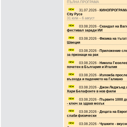
ПЪЛНА ПРОГРАМА
31.07.2026 -
КИНОПРОГРАМА
City Русе
31 юли – 6 август
03.08.2026 -
Скандал на Ваг
фестивал заради ИИ
03.08.2026 -
Физика на тъгат
Швеция
03.08.2026 -
Приложение сле
за признаци на рак
03.08.2026 -
Никола Гюзеле
почетен в България и Италия
03.08.2026 -
Изложба просл
възхода и падението на Галиано
03.08.2026 -
Джон Леджънд 
Хари Белафонте в нов филм
03.08.2026 -
Първите 1000 дн
- ключ за здрав мозък
03.08.2026 -
Децата на Европ
слаби физически
03.08.2026 -
Чушките - вкусн