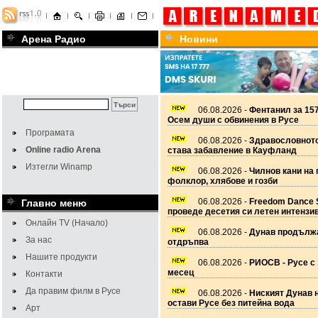
Арена Радио
Новини
06.08.2026 -
Фентанил за 157
Осем души с обвинения в Русе
Програмата
06.08.2026 -
Здравословното
Online radio Arena
става забавление в Кауфланд
Изтегли Winamp
06.08.2026 -
Чилнов кани на 
фолклор, хлябове и гозби
06.08.2026 -
Freedom Dance 
Главно меню
проведе десетия си летен интензи
Онлайн TV (Начало)
06.08.2026 -
Дунав продължа
За нас
отдръпва
Нашите продукти
06.08.2026 -
РИОСВ - Русе с 
месец
Контакти
Да правим филм в Русе
06.08.2026 -
Ниският Дунав 
остави Русе без питейна вода
Арт