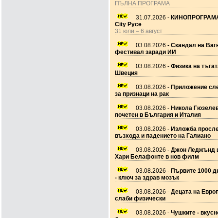
ПЪЛНА ПРОГРАМА
31.07.2026 -
КИНОПРОГРАМА
City Русе
31 юли – 6 август
03.08.2026 -
Скандал на Ваг
фестивал заради ИИ
03.08.2026 -
Физика на тъгат
Швеция
03.08.2026 -
Приложение сле
за признаци на рак
03.08.2026 -
Никола Гюзеле
почетен в България и Италия
03.08.2026 -
Изложба просл
възхода и падението на Галиано
03.08.2026 -
Джон Леджънд 
Хари Белафонте в нов филм
03.08.2026 -
Първите 1000 дн
- ключ за здрав мозък
03.08.2026 -
Децата на Европ
слаби физически
03.08.2026 -
Чушките - вкусн