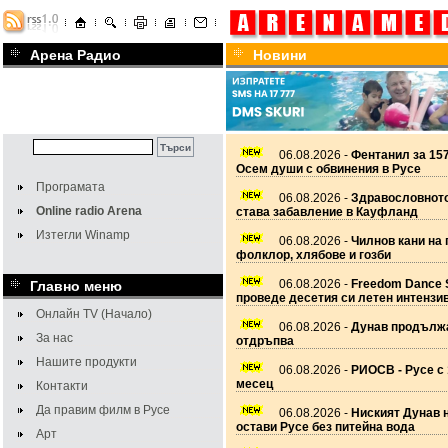
Арена Радио
Новини
06.08.2026 -
Фентанил за 157
Осем души с обвинения в Русе
Програмата
06.08.2026 -
Здравословното
Online radio Arena
става забавление в Кауфланд
Изтегли Winamp
06.08.2026 -
Чилнов кани на 
фолклор, хлябове и гозби
06.08.2026 -
Freedom Dance 
Главно меню
проведе десетия си летен интензи
Онлайн TV (Начало)
06.08.2026 -
Дунав продължа
За нас
отдръпва
Нашите продукти
06.08.2026 -
РИОСВ - Русе с 
месец
Контакти
Да правим филм в Русе
06.08.2026 -
Ниският Дунав 
остави Русе без питейна вода
Арт