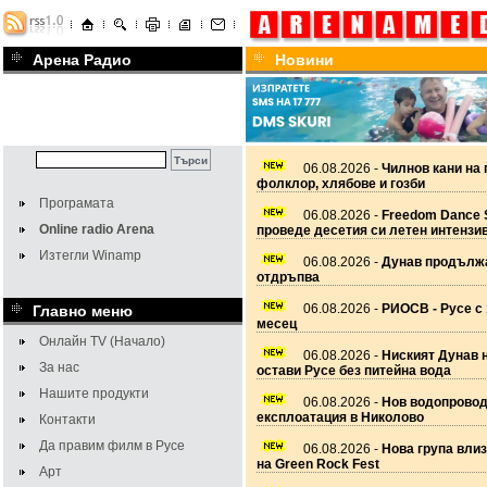
Арена Радио
Новини
06.08.2026 -
Чилнов кани на 
фолклор, хлябове и гозби
Програмата
06.08.2026 -
Freedom Dance 
Online radio Arena
проведе десетия си летен интензи
Изтегли Winamp
06.08.2026 -
Дунав продължа
отдръпва
06.08.2026 -
РИОСВ - Русе с 
Главно меню
месец
Онлайн TV (Начало)
06.08.2026 -
Ниският Дунав 
За нас
остави Русе без питейна вода
Нашите продукти
06.08.2026 -
Нов водопровод
експлоатация в Николово
Контакти
Да правим филм в Русе
06.08.2026 -
Нова група вли
на Green Rock Fest
Арт