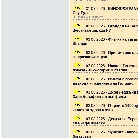
31.07.2026 -
КИНОПРОГРАМА
City Русе
31 юли – 6 август
03.08.2026 -
Скандал на Ваг
фестивал заради ИИ
03.08.2026 -
Физика на тъгат
Швеция
03.08.2026 -
Приложение сле
за признаци на рак
03.08.2026 -
Никола Гюзеле
почетен в България и Италия
03.08.2026 -
Изложба просл
възхода и падението на Галиано
03.08.2026 -
Джон Леджънд 
Хари Белафонте в нов филм
03.08.2026 -
Първите 1000 дн
- ключ за здрав мозък
03.08.2026 -
Децата на Европ
слаби физически
03.08.2026 -
Чушките - вкусн
богатство