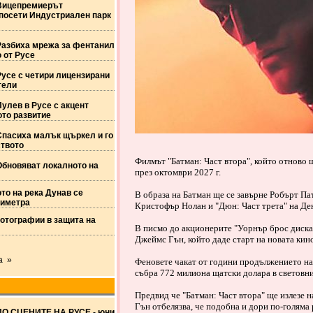
Вицепремиерът
посети Индустриален парк
Разбиха мрежа за фентанил
 от Русе
Русе с четири лицензирани
тели
улев в Русе с акцент
то развитие
Спасиха малък щъркел и го
твото
Филмът "Батман: Част втора", който отново щ
Обновяват локалното на
през октомври 2027 г.
то на река Дунав се
В образа на Батман ще се завърне Робърт Па
тиметра
Кристофър Нолан и "Дюн: Част трета" на Де
отографии в защита на
В писмо до акционерите "Уорнър брос диска
Джеймс Гън, който даде старт на новата кино
а »
Феновете чакат от години продължението на ф
събра 772 милиона щатски долара в световн
Предвид че "Батман: Част втора" ще излезе н
Гън отбелязва, че подобна и дори по-голяма
ПО СЦЕНИТЕ НА РУСЕ - юни