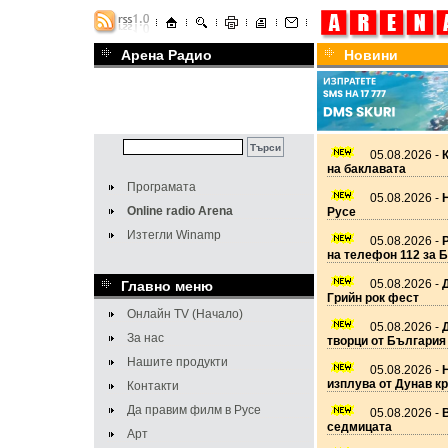
Арена Радио
Новини
05.08.2026 -
на баклавата
Програмата
05.08.2026 -
Н
Online radio Arena
Русе
Изтегли Winamp
05.08.2026 -
Р
на телефон 112 за 
05.08.2026 -
Д
Главно меню
Грийн рок фест
Онлайн TV (Начало)
05.08.2026 -
За нас
творци от България
Нашите продукти
05.08.2026 -
изплува от Дунав к
Контакти
Да правим филм в Русе
05.08.2026 -
В
седмицата
Арт