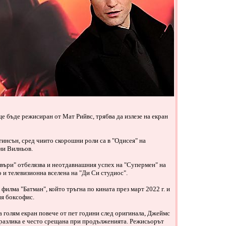
е бъде режисиран от Мат Рийвс, трябва да излезе на екран
тинсън, сред чиито скорошни роли са в "Одисея" на
ни Вилньов.
въри" отбелязва и неотдавнашния успех на "Супермен" на
 и телевизионна вселена на "Ди Си студиос".
илма "Батман", който тръгна по кината през март 2022 г. и
ия боксофис.
а голям екран повече от пет години след оригинала, Джеймс
 разлика е често срещана при продълженията. Режисьорът