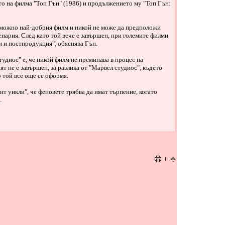
то на филма "Топ Гън" (1986) и продължението му "Топ Гън:
ъзможно най-добрия филм и никой не може да предположи
енария. След като той вече е завършен, при големите филми
и и постпродукция", обяснява Гън.
удиос" е, че никой филм не преминава в процес на
т не е завършен, за разлика от "Марвел студиос", където
 той все още се оформя.
т уикли", че феновете трябва да имат търпение, когато
.