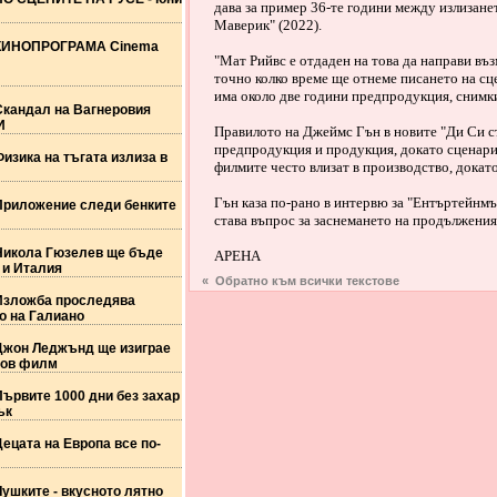
дава за пример 36-те години между излизане
Маверик" (2022).
КИНОПРОГРАМА Cinema
"Мат Рийвс е отдаден на това да направи в
точно колко време ще отнеме писането на сц
има около две години предпродукция, снимк
Скандал на Вагнеровия
И
Правилото на Джеймс Гън в новите "Ди Си ст
предпродукция и продукция, докато сценария
изика на тъгата излиза в
филмите често влизат в производство, докато
Гън каза по-рано в интервю за "Ентъртейнмън
Приложение следи бенките
става въпрос за заснемането на продължения
Никола Гюзелев ще бъде
АРЕНА
 и Италия
« Обратно към всички текстове
Изложба проследява
о на Галиано
Джон Леджънд ще изиграе
нов филм
ървите 1000 дни без захар
ък
ецата на Европа все по-
ушките - вкусното лятно