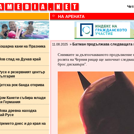
Чет
НА АРЕНАТА
Батман продължава следващата 
11.08.2025 »
Кошарна кани на Празника
Снимките за дългоочакваното продължение н
ов спад на Дунав край
ролята на Черния рицар ще започнат следващ
брос дискавъри".
усе е резервният център
България
етска рок банда открива
Дом Канети събира млади
 и Германия
Нова древна находка
рай Русе
ремето днес и до края на