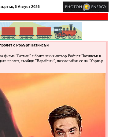
въртък, 6 Август 2026
пролет с Робърт Патинсън
а филма "Батман" с британския актьор Робърт Патинсън в
ата пролет, съобщи "Варайъти", позовавайки се на "Уорнър