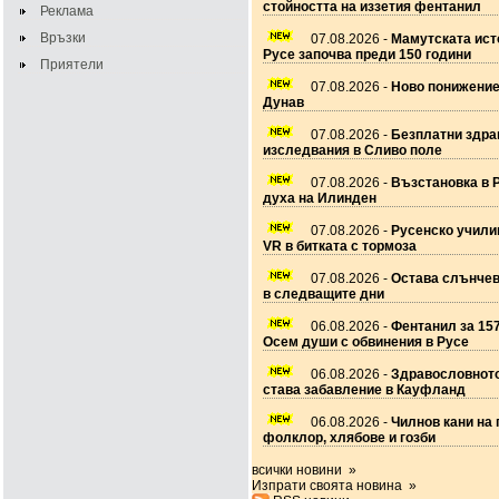
стойността на иззетия фентанил
Реклама
Връзки
07.08.2026 -
Мамутската ист
Русе започва преди 150 години
Приятели
07.08.2026 -
Ново понижение
Дунав
07.08.2026 -
Безплатни здра
изследвания в Сливо поле
07.08.2026 -
Възстановка в 
духа на Илинден
07.08.2026 -
Русенско учил
VR в битката с тормоза
07.08.2026 -
Остава слънчев
в следващите дни
06.08.2026 -
Фентанил за 157
Осем души с обвинения в Русе
06.08.2026 -
Здравословното
става забавление в Кауфланд
06.08.2026 -
Чилнов кани на 
фолклор, хлябове и гозби
всички новини »
Изпрати своята новина »