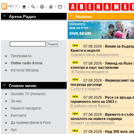
Арена Радио
Новини
07.08.2026 -
Визии за бъдещ
Канети в неделя
Художествена лаборатория
Програмата
Online radio Arena
07.08.2026 -
Уикенд на Ruse 
електро и хаус настроение
Изтегли Winamp
В Парка на младежта
07.08.2026 -
Фермерският па
посреща русенци
Главно меню
Събота и неделя
Онлайн TV (Начало)
07.08.2026 -
Русе се връща 
За нас
героичното лято на 1903 г.
В района около Вазата
Нашите продукти
07.08.2026 -
Времето в събот
Контакти
началото на новата седмица
Да правим филм в Русе
Очакват се превалявания
Арт
07.08.2026 -
Над 300 млн. ев