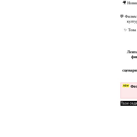
🎥 Нови
💬 Филмът
култу
✨ Това 
Лента
фи
сценари
Фес
Тази сед