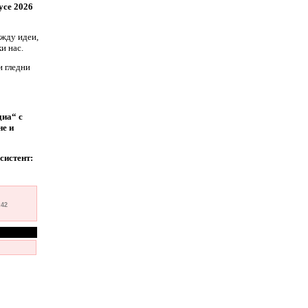
усе 2026
ежду идеи,
и нас.
и гледни
диа“ с
е и
систент:
:42