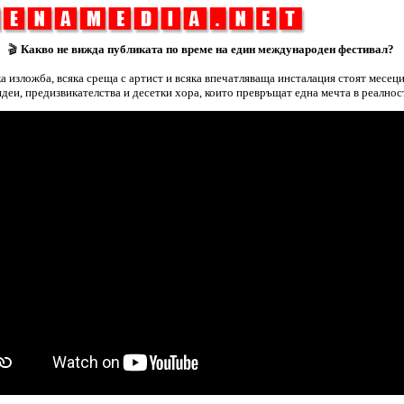
🎬
Какво не вижда публиката по време на един международен фестивал?
ка изложба, всяка среща с артист и всяка впечатляваща инсталация стоят месеци
идеи, предизвикателства и десетки хора, които превръщат една мечта в реалност