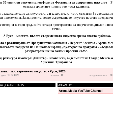
ят
30-минутен документален филм за Фестивала за съвременно изкуство – Р
отвежда зрителите именно там –
зад кулисите
.
 разказва не само за изкуството, а и за хората, които го създават. За срещата м
ри и поколения. За въпросите, които съвременното изкуство поставя пред всичк
е история за един град, който отваря пространство за творчество, диалог и нов
точки.
📍
Русе – мястото, където съвременното изкуство среща своята публика.
та е реализирана от Продуцентска компания „Персей“ / лейбъл „Арена Ме
нансовата подкрепа на Национален фонд „Култура“ по програма „Създаван
разпространение на големи проекти 2025“.
й, режисура и камера: Димитър Липовански, видеомонтаж: Теодор Мечев, а
Христина Трифонова
тивал за съвременно изкуство - Русе, 2026г
дата:
15.07.2026
гледания:
16
продължителност:
30
мица в АРЕНА TV
ИЗБРАНО
Arena Media YouTube Channel