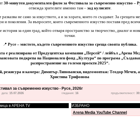
ят
30-минутен документален филм за Фестивала за съвременно изкуство – Р
отвежда зрителите именно там –
зад кулисите
.
 разказва не само за изкуството, а и за хората, които го създават. За срещата м
ри и поколения. За въпросите, които съвременното изкуство поставя пред всичк
е история за един град, който отваря пространство за творчество, диалог и нов
точки.
📍
Русе – мястото, където съвременното изкуство среща своята публика.
та е реализирана от Продуцентска компания „Персей“ / лейбъл „Арена Ме
нансовата подкрепа на Национален фонд „Култура“ по програма „Създаван
разпространение на големи проекти 2025“.
й, режисура и камера: Димитър Липовански, видеомонтаж: Теодор Мечев, а
Христина Трифонова
тивал за съвременно изкуство - Русе, 2026г
дата:
15.07.2026
гледания:
16
продължителност:
30
мица в АРЕНА TV
ИЗБРАНО
Arena Media YouTube Channel