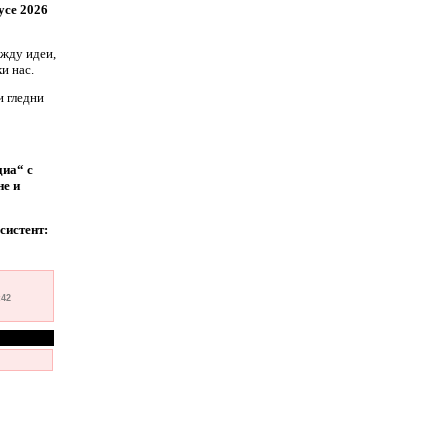
усе 2026
ежду идеи,
и нас.
и гледни
диа“ с
е и
систент:
:42