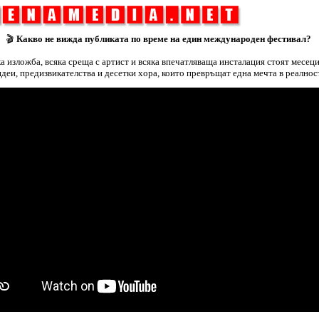
🎬
Какво не вижда публиката по време на един международен фестивал?
ка изложба, всяка среща с артист и всяка впечатляваща инсталация стоят месеци
идеи, предизвикателства и десетки хора, които превръщат една мечта в реалност