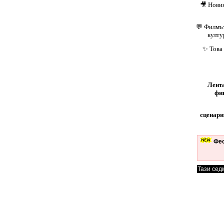
🎥 Нови
💬 Филмът
култу
✨ Това 
Лента
фи
сценари
Фес
Тази сед